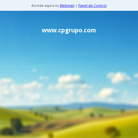
Accede aquí a tu
Webmail
|
Panel de Control
www.cpgrupo.com